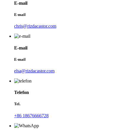
E-mail
E-mail
chris@rizdacastor.com
E-mail
E-mail
elsa@rizdacastor.com
Telefon
Tel.
+86 18676666728