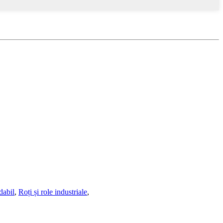
dabil
,
Roți și role industriale
,