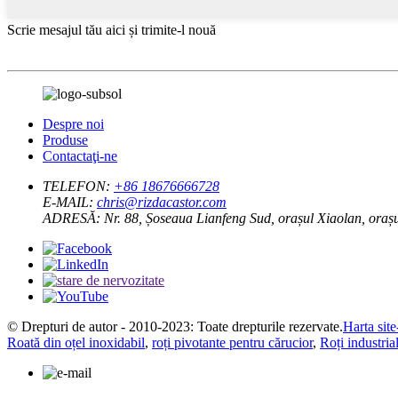
Scrie mesajul tău aici și trimite-l nouă
Despre noi
Produse
Contactaţi-ne
TELEFON:
+86 18676666728
E-MAIL:
chris@rizdacastor.com
ADRESĂ:
Nr. 88, Șoseaua Lianfeng Sud, orașul Xiaolan, ora
© Drepturi de autor - 2010-2023: Toate drepturile rezervate.
Harta site
Roată din oțel inoxidabil
,
roți pivotante pentru cărucior
,
Roți industria