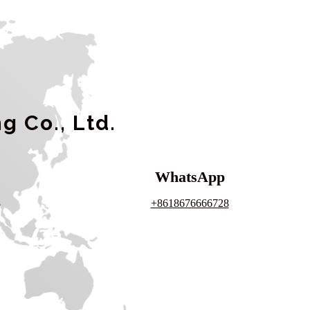
 Co., Ltd.
WhatsApp
8
+8618676666728