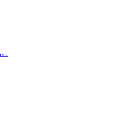
uciuc