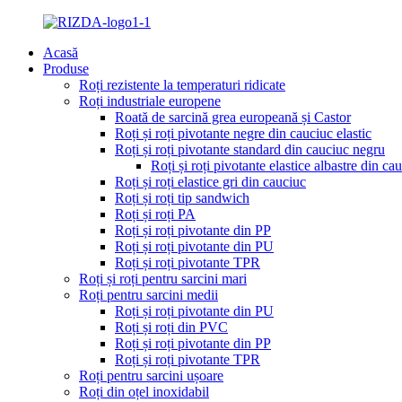
Acasă
Produse
Roți rezistente la temperaturi ridicate
Roți industriale europene
Roată de sarcină grea europeană și Castor
Roți și roți pivotante negre din cauciuc elastic
Roți și roți pivotante standard din cauciuc negru
Roți și roți pivotante elastice albastre din ca
Roți și roți elastice gri din cauciuc
Roți și roți tip sandwich
Roți și roți PA
Roți și roți pivotante din PP
Roți și roți pivotante din PU
Roți și roți pivotante TPR
Roți și roți pentru sarcini mari
Roți pentru sarcini medii
Roți și roți pivotante din PU
Roți și roți din PVC
Roți și roți pivotante din PP
Roți și roți pivotante TPR
Roți pentru sarcini ușoare
Roți din oțel inoxidabil