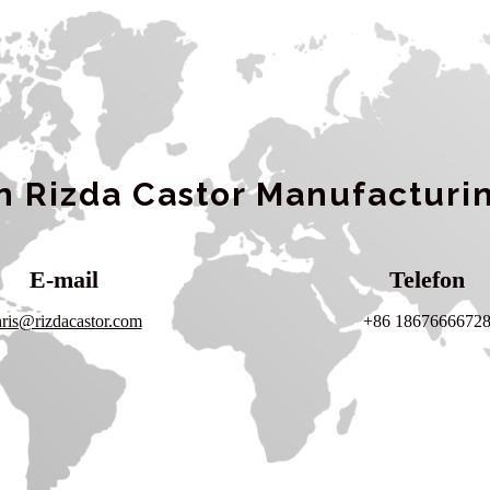
 Rizda Castor Manufacturing
E-mail
Telefon
hris@rizdacastor.com
+86 1867666672